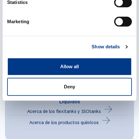
t
Statistics
S
e
Marketing
l
Descubre nuestras otras
e
c
mercancías
Show details
t
i
o
Allow all
n
Deny
Líquidos
Acerca de los flexitanks y ISOtanks
Acerca de los productos químicos