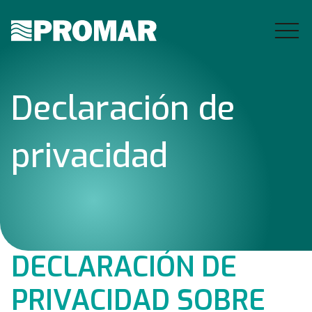
D
e
c
l
a
r
a
c
i
ó
n
d
e
p
r
i
v
a
c
i
d
a
d
DECLARACIÓN DE
PRIVACIDAD SOBRE