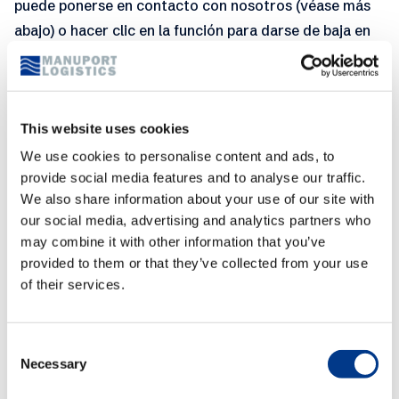
puede ponerse en contacto con nosotros (véase más
abajo) o hacer clic en la función para darse de baja en
cualquiera de dichas comunicaciones. En ese caso, los
datos personales dejarán de tratarse para tales fines.
5.2 Para ejercer cualquiera de sus derechos, puede
This website uses cookies
enviarnos una solicitud, indicando el derecho que
We use cookies to personalise content and ads, to
desea ejercer: utilizando el formulario de contacto de
provide social media features and to analyse our traffic.
nuestro sitio web; o dirigiendo su consulta a Manuport
We also share information about your use of our site with
Belgium HQ, Privacy Office, Land van Waaslaan 5,
our social media, advertising and analytics partners who
may combine it with other information that you’ve
Haven 1205, 9130 Kallo (Bélgica). También puede
provided to them or that they’ve collected from your use
utilizar estos datos de contacto si desea presentarnos
of their services.
una reclamación relacionada con su privacidad.
5.3 Si no está satisfecho con la forma en que hemos
C
tratado sus datos personales o con cualquier consulta
Necessary
o
o solicitud de privacidad que nos haya planteado, tiene
n