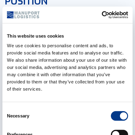
POSITION
Als Transportcoördinator sta je in voor het
organiseren van de aan- en verkoop van
wegtransporten. Je verzekert hiervoor de
This website uses cookies
administratieve opvolging. In het begin krijg je
We use cookies to personalise content and ads, to
hiervoor de nodige begeleiding van je teamleader en
provide social media features and to analyse our traffic.
collega’s.
We also share information about your use of our site with
Na een inwerkperiode ben je in deze rol
our social media, advertising and analytics partners who
verantwoordelijk voor het aanvaarden van
may combine it with other information that you’ve
transportorders en je zorgt voor de uitvoering van de
provided to them or that they’ve collected from your use
of their services.
afgesproken vervoersprestaties. Dit doe je door een
doeltreffende inzet van de middelen. Indien
afgesproken levertermijnen niet gehaald worden
C
onderneem je de nodige acties. Daarnaast sta je ook in
Necessary
o
voor het inhuren van transport bij aanvaarde
n
s
leveranciers. Je verwerkt klanten- en
Preferences